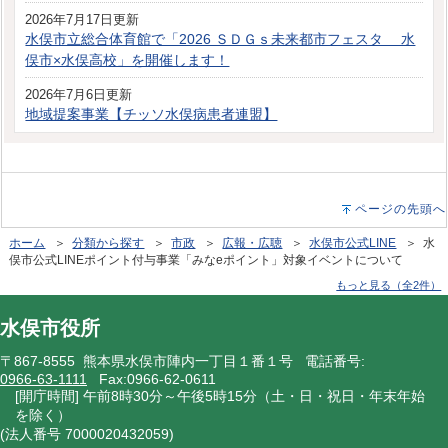
2026年7月17日更新
水俣市立総合体育館で「2026 ＳＤＧｓ未来都市フェスタ 水
俣市×水俣高校」を開催します！
2026年7月6日更新
地域提案事業【チッソ水俣病患者連盟】
ページの先頭へ
ホーム
＞
分類から探す
＞
市政
＞
広報・広聴
＞
水俣市公式LINE
＞ 水
俣市公式LINEポイント付与事業「みなeポイント」対象イベントについて
もっと見る（全2件）
水俣市役所
〒867-8555 熊本県水俣市陣内一丁目１番１号 電話番号:
0966-63-1111
Fax:0966-62-0611
[開庁時間] 午前8時30分～午後5時15分（土・日・祝日・年末年始
を除く）
(法人番号 7000020432059)