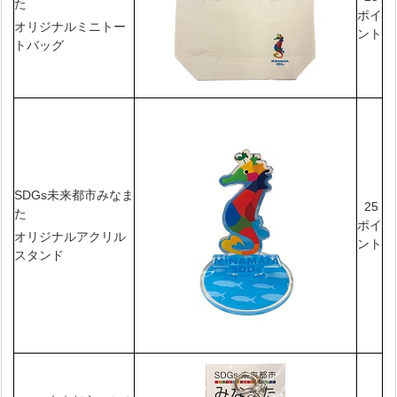
た
ポイ
オリジナルミニトー
ント
トバッグ
SDGs未来都市みなま
25
た
ポイ
オリジナルアクリル
ント
スタンド