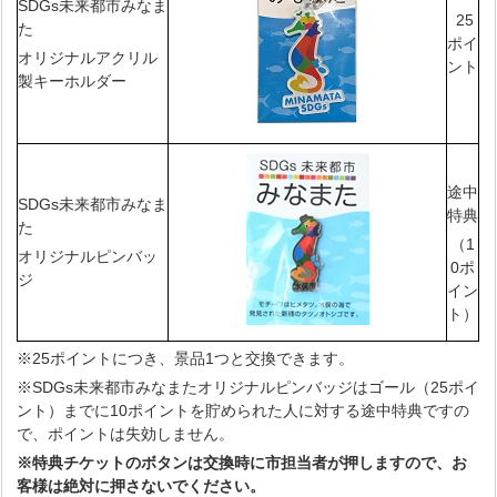
SDGs未来都市みなま
25
た
ポイ
オリジナルアクリル
ント
製キーホルダー
途中
SDGs未来都市みなま
特典
た
（1
オリジナルピンバッ
0ポ
ジ
イン
ト）
※25ポイントにつき、景品1つと交換できます。
※SDGs未来都市みなまたオリジナルピンバッジはゴール（25ポイ
ント）までに10ポイントを貯められた人に対する途中特典ですの
で、ポイントは失効しません。
※特典チケットのボタンは交換時に市担当者が押しますので、お
客様は絶対に押さないでください。