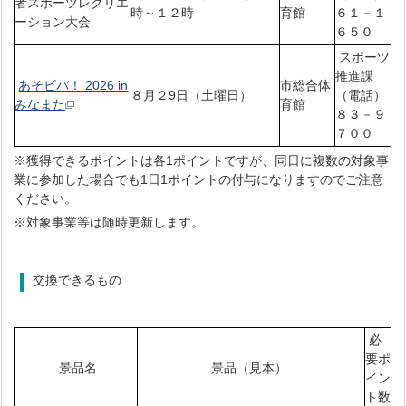
者スポーツレクリエ
時～１２時
育館
６１－１
ーション大会
６５０
スポーツ
推進課
あそビバ！ 2026 in
市総合体
８月２9日（土曜日）
（電話）
みなまた
育館
８３－９
７００
※獲得できるポイントは各1ポイントですが、同日に複数の対象事
業に参加した場合でも1日1ポイントの付与になりますのでご注意
ください。
※対象事業等は随時更新します。
交換できるもの
必
要ポ
景品名
景品（見本）
イン
ト数