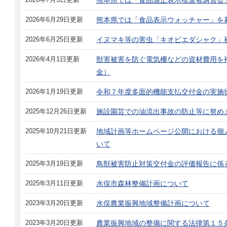
熊本県では「食品適正表示推進者講習会
2026年6月29日更新
熊本県では「食品表示ウォッチャー」を
2026年6月25日更新
イヌマキ等の害虫「キオビエダシャク」
2026年4月1日更新
獣害被害を防ぐ電気柵などの資材費用を
金）
2026年1月19日更新
令和７年度多面的機能支払交付金の実施
2025年12月26日更新
施設園芸での油流出事故の防止等に努め
2025年10月21日更新
地域計画等ホームページ公開における個
いて
2025年3月19日更新
鳥獣被害防止対策交付金の評価報告に係
2025年3月11日更新
水俣市森林整備計画について
2023年3月20日更新
水俣農業振興地域整備計画について
2023年3月20日更新
農業振興地域の整備に関する法律第１５