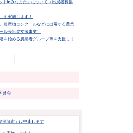
ミットinみなまた」について（出展者募集
」を実施します！
、農産物コンクールなどに出展する農業
ール等出展支援事業）
培を始める農業者グループ等を支援しま
委員会
俣漁師市」は中止します