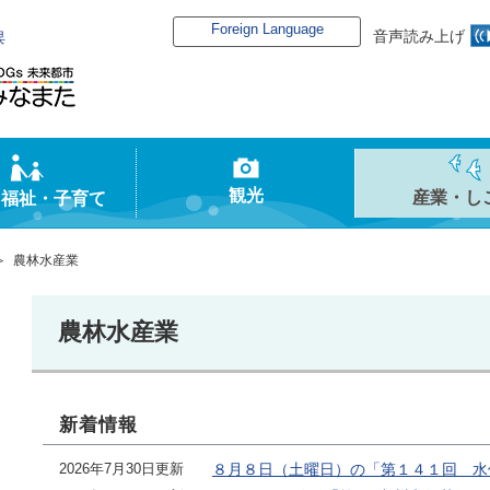
Foreign Language
音声読み上げ
俣
観光
産業・し
・福祉・子育て
 農林水産業
農林水産業
新着情報
2026年7月30日更新
８月８日（土曜日）の「第１４１回 水