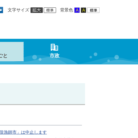
文字サイズ
背景色
ごと
市政
俣漁師市」は中止します