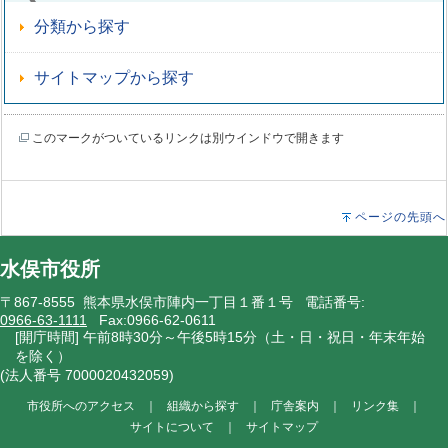
分類から探す
サイトマップから探す
このマークがついているリンクは別ウインドウで開きます
ページの先頭へ
水俣市役所
〒867-8555 熊本県水俣市陣内一丁目１番１号 電話番号:
0966-63-1111
Fax:0966-62-0611
[開庁時間] 午前8時30分～午後5時15分（土・日・祝日・年末年始
を除く）
(法人番号 7000020432059)
市役所へのアクセス
｜
組織から探す
｜
庁舎案内
｜
リンク集
｜
サイトについて
｜
サイトマップ