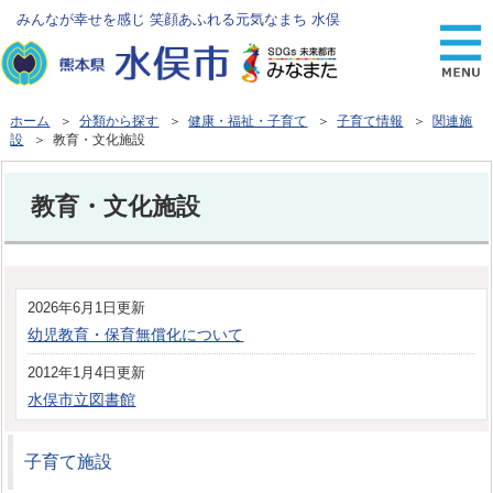
みんなが幸せを感じ 笑顔あふれる元気なまち 水俣
ホーム
＞
分類から探す
＞
健康・福祉・子育て
＞
子育て情報
＞
関連施
設
＞ 教育・文化施設
教育・文化施設
2026年6月1日更新
幼児教育・保育無償化について
2012年1月4日更新
水俣市立図書館
子育て施設