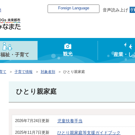
Foreign Language
音声読み上げ
俣
観光
産業・し
・福祉・子育て
育て
＞
子育て情報
＞
対象者別
＞ ひとり親家庭
ひとり親家庭
2026年7月24日更新
児童扶養手当
2025年11月7日更新
ひとり親家庭等支援ガイドブック