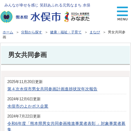
みんなが幸せを感じ 笑顔あふれる元気なまち 水俣
ホーム
＞
分類から探す
＞
健康・福祉・子育て
＞
まなび
＞ 男女共同参
画
男女共同参画
2025年11月20日更新
第４次水俣市男女共同参画計画進捗状況年次報告
2024年12月6日更新
水俣市のよかボス企業
2024年7月22日更新
令和6年度「熊本県男女共同参画推進事業者表彰 」対象事業者募
集