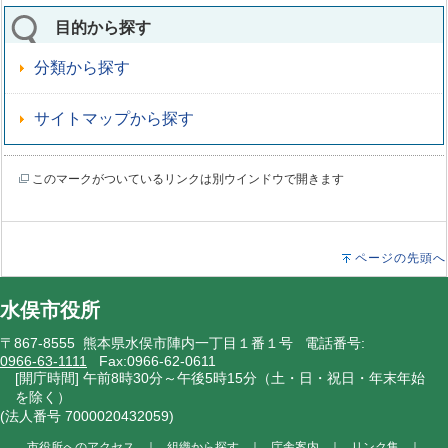
目的から探す
分類から探す
サイトマップから探す
このマークがついているリンクは別ウインドウで開きます
ページの先頭へ
水俣市役所
〒867-8555 熊本県水俣市陣内一丁目１番１号 電話番号:
0966-63-1111
Fax:0966-62-0611
[開庁時間] 午前8時30分～午後5時15分（土・日・祝日・年末年始
を除く）
(法人番号 7000020432059)
市役所へのアクセス
｜
組織から探す
｜
庁舎案内
｜
リンク集
｜