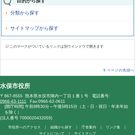
目的から探す
分類から探す
サイトマップから探す
このマークがついているリンクは別ウインドウで開きます
ページの先頭へ
水俣市役所
〒867-8555 熊本県水俣市陣内一丁目１番１号 電話番号:
0966-63-1111
Fax:0966-62-0611
[開庁時間] 午前8時30分～午後5時15分（土・日・祝日・年末年始
を除く）
(法人番号 7000020432059)
市役所へのアクセス
｜
組織から探す
｜
庁舎案内
｜
リンク集
｜
サイトについて
｜
サイトマップ