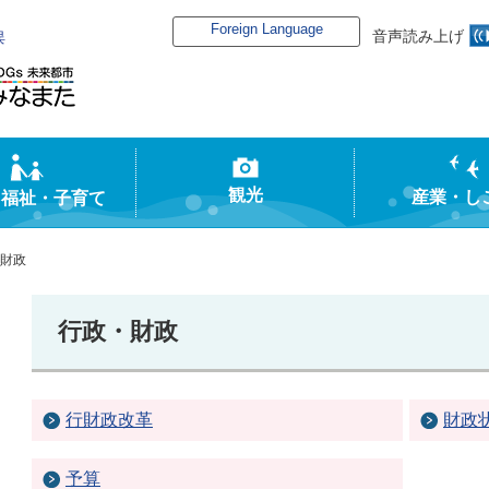
Foreign Language
音声読み上げ
俣
観光
産業・し
・福祉・子育て
財政
行政・財政
行財政改革
財政
予算