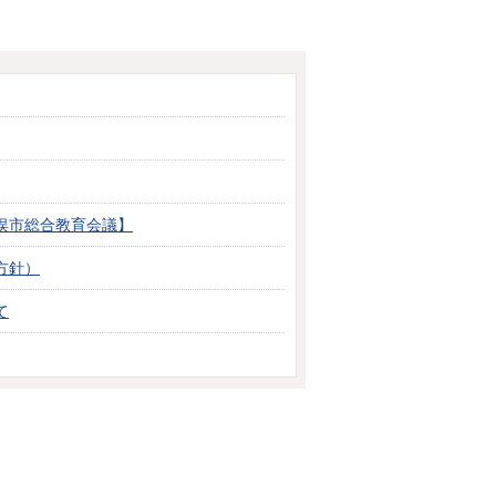
俣市総合教育会議】
方針）
て