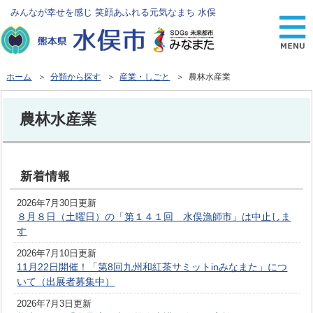
みんなが幸せを感じ 笑顔あふれる元気なまち 水俣
ホーム
＞
分類から探す
＞
産業・しごと
＞ 農林水産業
農林水産業
新着情報
2026年7月30日更新
８月８日（土曜日）の「第１４１回 水俣漁師市」は中止しま
す
2026年7月10日更新
11月22日開催！「第8回九州和紅茶サミットinみなまた」につ
いて（出展者募集中）
2026年7月3日更新