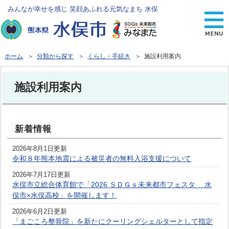
みんなが幸せを感じ 笑顔あふれる元気なまち 水俣
ホーム
＞
分類から探す
＞
くらし・手続き
＞ 施設利用案内
施設利用案内
新着情報
2026年8月1日更新
令和８年熊本地震による被災者の無料入浴支援について
2026年7月17日更新
水俣市立総合体育館で「2026 ＳＤＧｓ未来都市フェスタ 水
俣市×水俣高校」を開催します！
2026年6月2日更新
「まごころ整骨院」を新たにクーリングシェルターとして指定