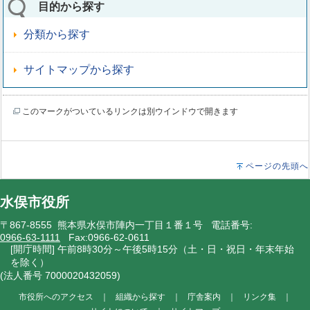
目的から探す
分類から探す
サイトマップから探す
このマークがついているリンクは別ウインドウで開きます
ページの先頭へ
水俣市役所
〒867-8555 熊本県水俣市陣内一丁目１番１号 電話番号:
0966-63-1111
Fax:0966-62-0611
[開庁時間] 午前8時30分～午後5時15分（土・日・祝日・年末年始
を除く）
(法人番号 7000020432059)
市役所へのアクセス
｜
組織から探す
｜
庁舎案内
｜
リンク集
｜