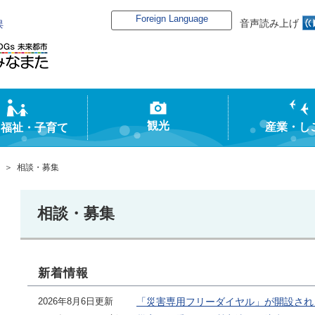
Foreign Language
音声読み上げ
俣
観光
産業・し
・福祉・子育て
＞ 相談・募集
相談・募集
新着情報
2026年8月6日更新
「災害専用フリーダイヤル」が開設され