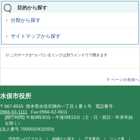
目的から探す
分類から探す
サイトマップから探す
このマークがついているリンクは別ウインドウで開きます
ページの先頭へ
水俣市役所
〒867-8555 熊本県水俣市陣内一丁目１番１号 電話番号:
0966-63-1111
Fax:0966-62-0611
[開庁時間] 午前8時30分～午後5時15分（土・日・祝日・年末年始
を除く）
(法人番号 7000020432059)
市役所へのアクセス
｜
組織から探す
｜
庁舎案内
｜
リンク集
｜