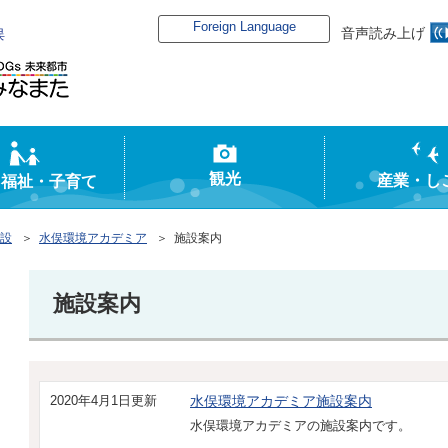
Foreign Language
音声読み上げ
俣
観光
産業・し
・福祉・子育て
設
＞
水俣環境アカデミア
＞ 施設案内
施設案内
2020年4月1日更新
水俣環境アカデミア施設案内
水俣環境アカデミアの施設案内です。