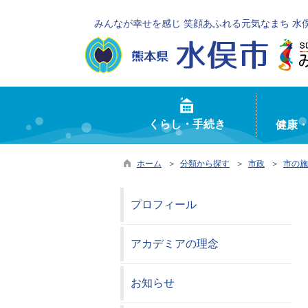
みんなが幸せを感じ 笑顔あふれる元気なまち 水
くらし・手続き
健康
ホーム
＞
分類から探す
＞
市政
＞
市の施
プロフィール
アカデミアの理念
お知らせ