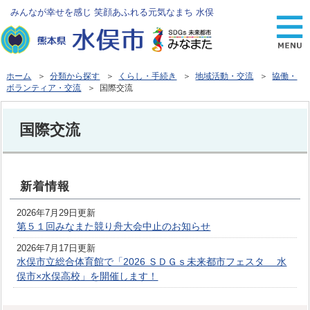
みんなが幸せを感じ 笑顔あふれる元気なまち 水俣
ホーム
＞
分類から探す
＞
くらし・手続き
＞
地域活動・交流
＞
協働・
ボランティア・交流
＞ 国際交流
国際交流
新着情報
2026年7月29日更新
第５１回みなまた競り舟大会中止のお知らせ
2026年7月17日更新
水俣市立総合体育館で「2026 ＳＤＧｓ未来都市フェスタ 水
俣市×水俣高校」を開催します！