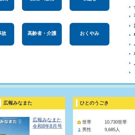
事故
高齢者・介護
おくやみ
広報みなまた
ひとのうごき
広報みなまた
世帯
10,730世帯
令和8年8月号
男性
9,685人