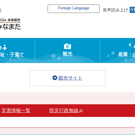
Foreign Language
音声読み上げ
俣
観光
産業・
祉・子育て
観光サイト
災害情報一覧
防災行政無線