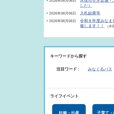
水俣市空き店舗・
2026年08月06日
した）
入札結果等
2026年08月06日
令和８年度みなま
2026年08月06日
催します！！
（水
キーワードから探す
注目ワード :
みなくるバス
ライフイベント
妊娠・出産
子育て・