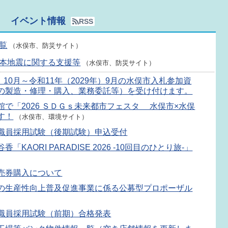
イベント情報
RSS
覧
（水俣市、防災サイト）
本地震に関する支援等
（水俣市、防災サイト）
年）10月～令和11年（2029年）9月の水俣市入札参加資
の製造・修理・購入、業務委託等）を受け付けます。
で「2026 ＳＤＧｓ未来都市フェスタ 水俣市×水俣
す！
（水俣市、環境サイト）
職員採用試験（後期試験）申込受付
KAORI PARADISE 2026 -10回目のひとり旅-」
売券購入について
の生産性向上普及促進事業に係る公募型プロポーザル
職員採用試験（前期）合格発表