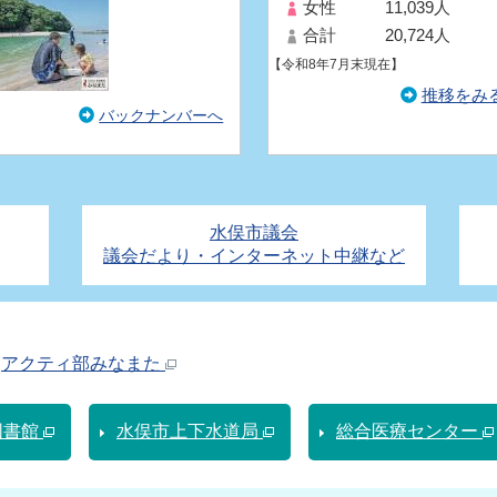
女性
11,039人
合計
20,724人
【令和8年7月末現在】
推移をみ
バックナンバーへ
水俣市議会
議会だより・インターネット中継など
アクティ部みなまた
図書館
水俣市上下水道局
総合医療センター